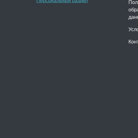
Персональный раздел
Пол
обр
дан
Усл
Кон