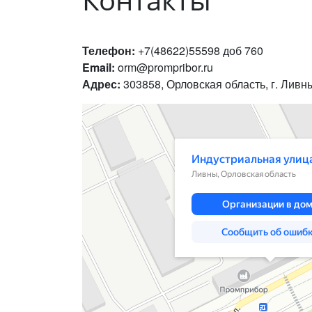
Телефон:
+7(48622)55598 доб 760
Email:
orm@prompribor.ru
Адрес:
303858, Орловская область, г. Ливн
Ливны
Индустриальная улица, 2П на карте Ливен — Яндекс Ка