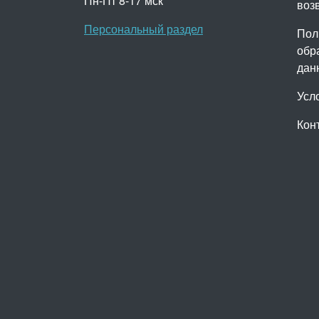
Пн-Пт 8-17 мск
воз
Персональный раздел
Пол
обр
дан
Усл
Кон