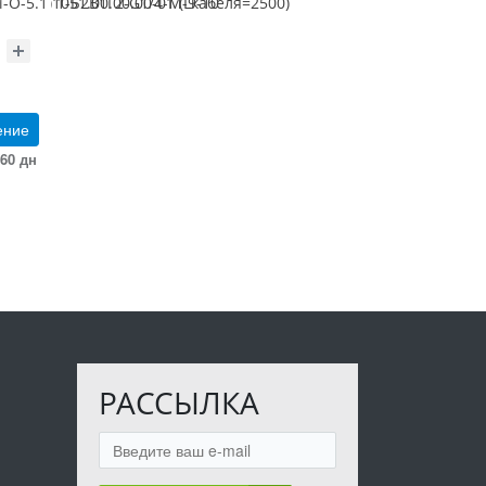
64-727) 1-Б2В1Г2-G1/4-М-9-10
О-5.1 1051.00.00.00-01 (Lкабеля=2500)
ение
60 дн
РАССЫЛКА