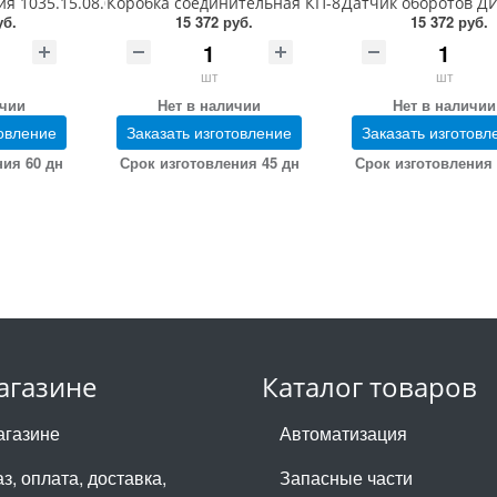
04.00
я 1035.15.08.07.00
Коробка соединительная КП-8-И1-1-(264-120) 10-(2
Датчик оборотов ДИ-
уб.
15 372 руб.
15 372 руб.
шт
шт
ичии
Нет в наличии
Нет в наличии
товление
Заказать изготовление
Заказать изготовл
ния 60 дн
Срок изготовления 45 дн
Срок изготовления 
агазине
Каталог товаров
агазине
Автоматизация
з, оплата, доставка,
Запасные части