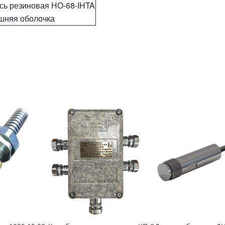
сь резиновая НО-68-IHTA
шняя оболочка