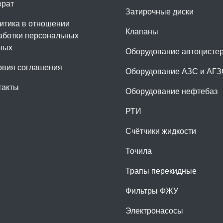
врат
Затирочные диски
итика в отношении
Клапаны
аботки персональных
ных
Оборудование автоцисте
овия соглашения
Оборудование АЗС и АГ
такты
Оборудование нефтебаз
РТИ
Счётчики жидкости
Точила
Трапы перекидные
Фильтры ФЖУ
Электронасосы