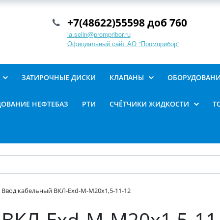
+7(48622)55598 доб 760
ia.selin@prompribor.ru
Официальный сайт АО "Промприбор"
ЗАТИРОЧНЫЕ ДИСКИ
КЛАПАНЫ
ОБОРУДОВАНИ
ОВАНИЕ НЕФТЕБАЗ
РТИ
СЧЁТЧИКИ ЖИДКОСТИ
Т
Ввод кабельный ВКЛ-Ехd-М-М20х1,5-11-12
ВКЛ-Ехd-М-М20х1,5-11