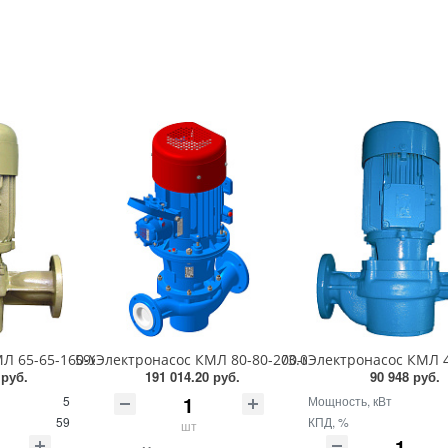
м; 2,2кВт) 596.00.00.00
 65-65-160-У2 (25куб.м/ч; 32м; 5,5кВт) 573.00.00.00
Электронасос КМЛ 80-80-200-м-У2 (50куб.м/ч; 50м;
Электронасос КМЛ 40
 руб.
191 014.20 руб.
90 948 руб.
5
Мощность, кВт
59
КПД, %
шт