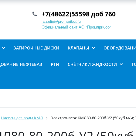
+7(48622)55598 доб 760
ia.selin@prompribor.ru
Официальный сайт АО "Промприбор"
ЗАТИРОЧНЫЕ ДИСКИ
КЛАПАНЫ
ОБОРУДОВАНИ
ОВАНИЕ НЕФТЕБАЗ
РТИ
СЧЁТЧИКИ ЖИДКОСТИ
Т
Насосы для воды КМЛ
Электронасос КМЛ80-80-200б-У2 (50куб.м/ч; 30
80-80-200б-У2 (50куб.