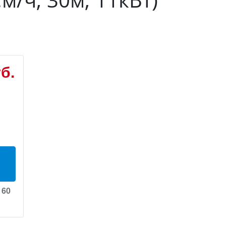
б.
60