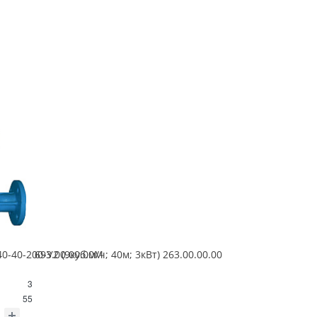
 15кВт) 693.00.00.00М
-40-200-У2 (9куб.м/ч; 40м; 3кВт) 263.00.00.00
3
55