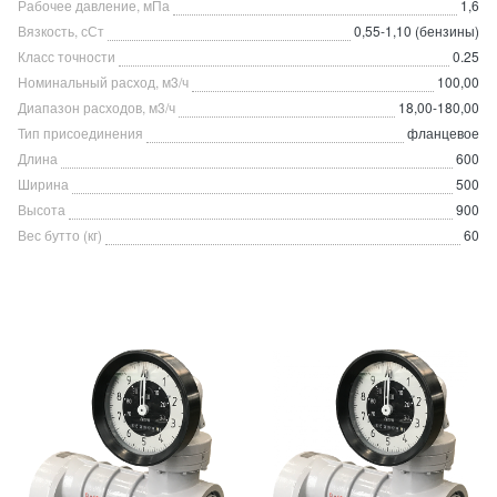
Рабочее давление, мПа
1,6
Вязкость, сСт
0,55-1,10 (бензины)
Класс точности
0.25
Номинальный расход, м3/ч
100,00
Диапазон расходов, м3/ч
18,00-180,00
Тип присоединения
фланцевое
Длина
600
Ширина
500
Высота
900
Вес бутто (кг)
60