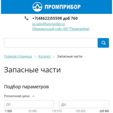
+7(48622)55598 доб 760
ia.selin@prompribor.ru
Официальный сайт АО "Промприбор"
Главная страница
Каталог
Запасные части
Запасные части
Подбор параметров
Розничная цена
1 020
55 965
110 910
165 855
220 800