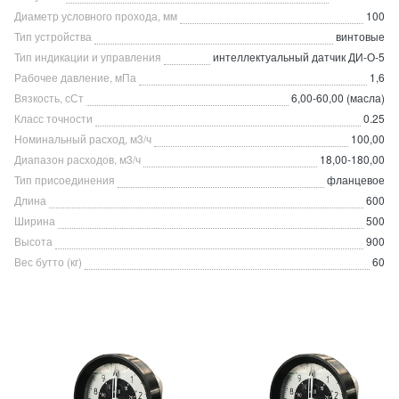
Диаметр условного прохода, мм
100
Тип устройства
винтовые
Тип индикации и управления
интеллектуальный датчик ДИ-О-5
Рабочее давление, мПа
1,6
Вязкость, сСт
6,00-60,00 (масла)
Класс точности
0.25
Номинальный расход, м3/ч
100,00
Диапазон расходов, м3/ч
18,00-180,00
Тип присоединения
фланцевое
Длина
600
Ширина
500
Высота
900
Вес бутто (кг)
60